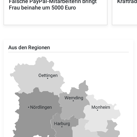
Falsche PayPal-Mitarbeiterin bringt
Kraftra
Frau beinahe um 5000 Euro
Aus den Regionen