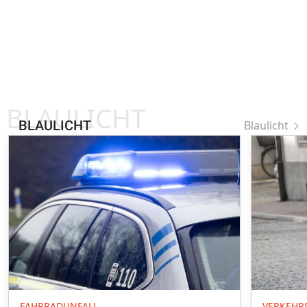
BLAULICHT
BLAULICHT
Blaulicht
FAHRRADUNFALL
VERKEHR