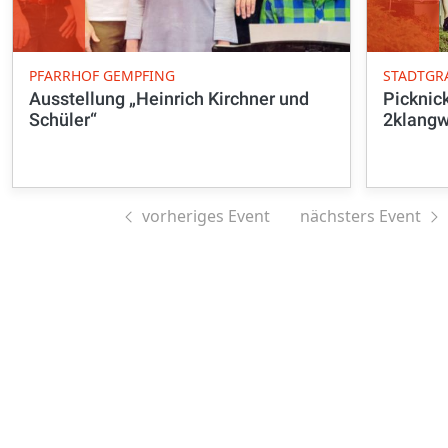
PFARRHOF GEMPFING
STADTGR
Ausstellung „Heinrich Kirchner und
Picknic
Schüler“
2klangw
vorheriges Event
nächsters Event