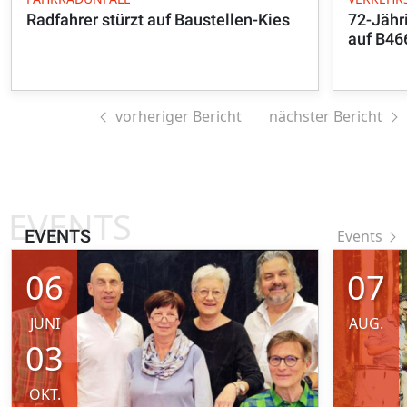
Radfahrer stürzt auf Baustellen-Kies
72-Jähr
auf B46
vorheriger Bericht
nächster Bericht
EVENTS
EVENTS
Events
06
07
JUNI
AUG.
03
OKT.