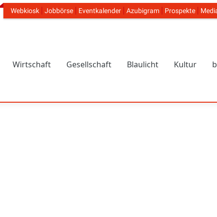
Webkiosk
Jobbörse
Eventkalender
Azubigram
Prospekte
Medi
Header Navigation
Wirtschaft
Gesellschaft
Blaulicht
Kultur
b