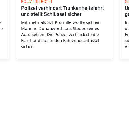
POLIZEIBERICHT
G
Polizei verhindert Trunkenheitsfahrt
U
und stellt Schlüssel sicher
g
er
Mit mehr als 3,1 Promille wollte sich ein
In
ke
Mann in Donauwörth ans Steuer seines
üb
Auto setzen. Die Polizei verhinderte die
Er
Fahrt und stellte den Fahrzeugschlüssel
si
sicher.
An