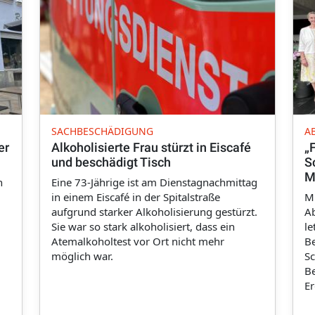
SACHBESCHÄDIGUNG
A
er
Alkoholisierte Frau stürzt in Eiscafé
„
und beschädigt Tisch
S
M
n
Eine 73-Jährige ist am Dienstagnachmittag
in einem Eiscafé in der Spitalstraße
Mi
aufgrund starker Alkoholisierung gestürzt.
Ab
Sie war so stark alkoholisiert, dass ein
le
Atemalkoholtest vor Ort nicht mehr
Be
möglich war.
Sc
Be
Er