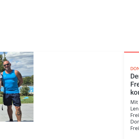
DON
De
Fr
ko
Mit
Len
Fre
Don
Fre