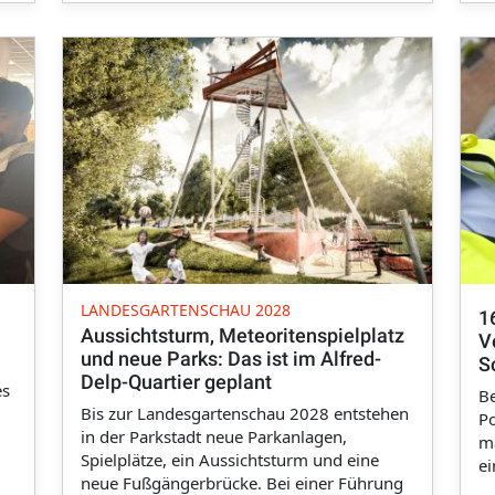
LANDESGARTENSCHAU 2028
1
Aussichtsturm, Meteoritenspielplatz
V
und neue Parks: Das ist im Alfred-
S
Delp-Quartier geplant
es
Be
Bis zur Landesgartenschau 2028 entstehen
P
in der Parkstadt neue Parkanlagen,
ma
Spielplätze, ein Aussichtsturm und eine
ei
neue Fußgängerbrücke. Bei einer Führung