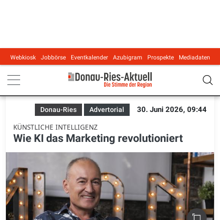
Webkiosk
Jobbörse
Eventkalender
Azubigram
Prospekte
Mediadaten
Main navigation
30. Juni 2026, 09:44
Donau-Ries
Advertorial
KÜNSTLICHE INTELLIGENZ
Wie KI das Marketing revolutioniert