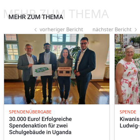
MEHR ZUM THEMA
MEHR ZUM THEMA
vorheriger Bericht
nächster Bericht
SPENDENÜBERGABE
SPENDE
30.000 Euro! Erfolgreiche
Kiwanis
Spendenaktion für zwei
Ludwig-
Schulgebäude in Uganda