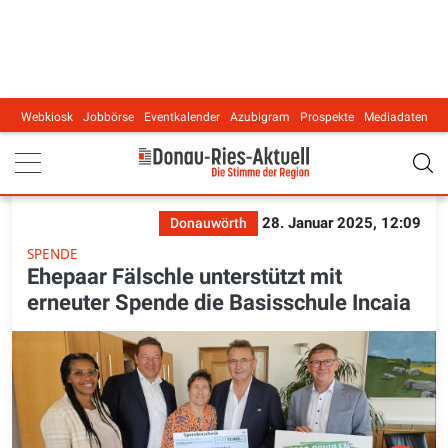
Webkiosk
Jobbörse
Eventkalender
Azubigram
Prospekte
Mediadaten
Main navigation
28. Januar 2025, 12:09
Donauwörth
SPENDE
Ehepaar Fälschle unterstützt mit
erneuter Spende die Basisschule Incaia