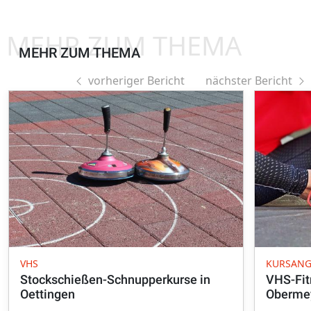
MEHR ZUM THEMA
MEHR ZUM THEMA
vorheriger Bericht
nächster Bericht
VHS
KURSAN
Stockschießen-Schnupperkurse in
VHS-Fit
Oettingen
Oberme