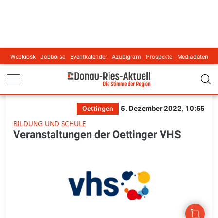
Webkiosk
Jobbörse
Eventkalender
Azubigram
Prospekte
Mediadaten
Main navigation
5. Dezember 2022, 10:55
Oettingen
BILDUNG UND SCHULE
Veranstaltungen der Oettinger VHS