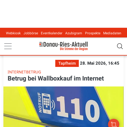
Webkiosk
Jobbörse
Eventkalender
Azubigram
Prospekte
Mediadaten
Main navigation
28. Mai 2026, 16:45
Tapfheim
INTERNETBETRUG
Betrug bei Wallboxkauf im Internet