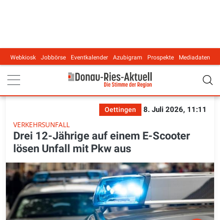
Webkiosk
Jobbörse
Eventkalender
Azubigram
Prospekte
Mediadaten
Main navigation
8. Juli 2026, 11:11
Oettingen
VERKEHRSUNFALL
Drei 12-Jährige auf einem E-Scooter
lösen Unfall mit Pkw aus