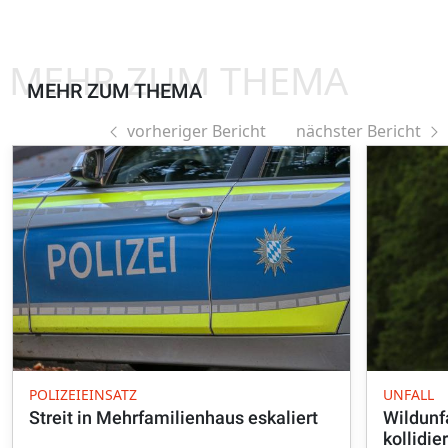
MEHR ZUM THEMA
MEHR ZUM THEMA
vorheriger Bericht
nächster Bericht
POLIZEIEINSATZ
UNFALL
Streit in Mehrfamilienhaus eskaliert
Wildunfa
kollidie