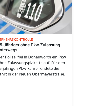
VERKEHRSUNF
ERKEHRSKONTROLLE
10.000 Euro
5-Jähriger ohne Pkw-Zulassung
Kaisheim
nterwegs
Bei einem Un
er Polizei fiel in Donauwörth ein Pkw
und Gunzenh
hne Zulassungsplakette auf. Für den
Kreuzungsbe
5-jährigen Pkw-Fahrer endete die
entstand ho
ahrt in der Neuen Obermayerstraße.
beiden Auto
Glück unverl