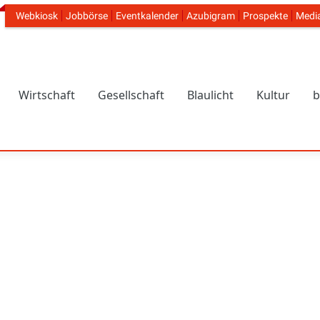
Webkiosk
Jobbörse
Eventkalender
Azubigram
Prospekte
Medi
Header Navigation
Wirtschaft
Gesellschaft
Blaulicht
Kultur
b