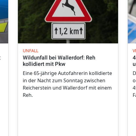
UNFALL
V
t
Wildunfall bei Wallerdorf: Reh
4
kollidiert mit Pkw
u
Eine 65-jährige Autofahrerin kollidierte
D
in der Nacht zum Sonntag zwischen
o
Reicherstein und Wallerdorf mit einem
4
Reh.
F