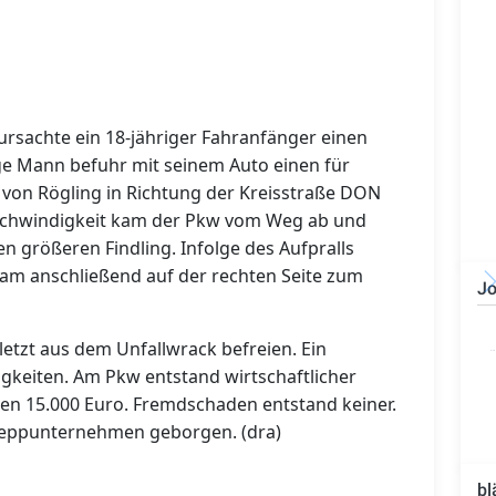
ursachte ein 18-jähriger Fahranfänger einen
nge Mann befuhr mit seinem Auto einen für
von Rögling in Richtung der Kreisstraße DON
schwindigkeit kam der Pkw vom Weg ab und
n größeren Findling. Infolge des Aufpralls
am anschließend auf der rechten Seite zum
Jo
Bauzeichner/Bautechniker
(m/w/d)
rletzt aus dem Unfallwrack befreien. Ein
ligkeiten. Am Pkw entstand wirtschaftlicher
en 15.000 Euro. Fremdschaden entstand keiner.
eppunternehmen geborgen. (dra)
bl