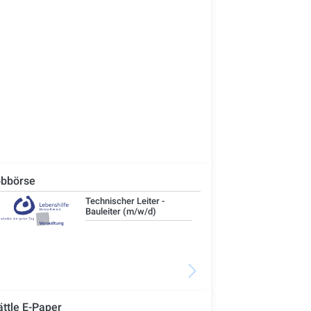
bbörse
Technischer Leiter -
IT-
Bauleiter (m/w/d)
ättle E-Paper