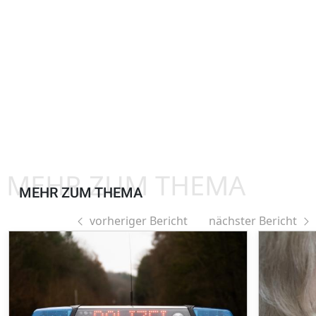
MEHR ZUM THEMA
MEHR ZUM THEMA
vorheriger Bericht
nächster Bericht