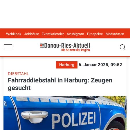
Webkiosk
Jobbörse
Eventkalender
Azubigram
Prospekte
Mediadaten
Main navigation
6. Januar 2025, 09:52
Harburg
DIEBSTAHL
Fahrraddiebstahl in Harburg: Zeugen
gesucht