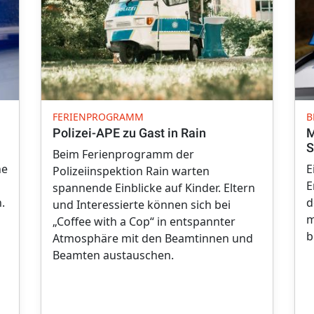
FERIENPROGRAMM
B
Polizei-APE zu Gast in Rain
M
S
Beim Ferienprogramm der
ne
E
Polizeiinspektion Rain warten
E
spannende Einblicke auf Kinder. Eltern
.
d
und Interessierte können sich bei
m
„Coffee with a Cop“ in entspannter
b
Atmosphäre mit den Beamtinnen und
Beamten austauschen.