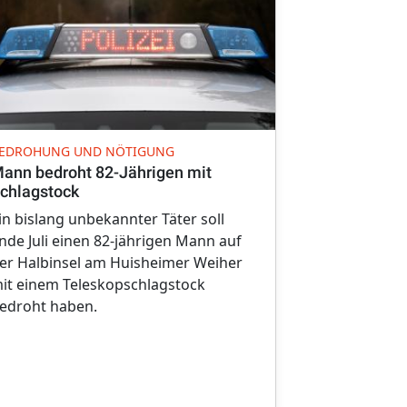
FALSCHER PO
EDROHUNG UND NÖTIGUNG
Schockanruf
ann bedroht 82-Jährigen mit
60.000 Euro
chlagstock
Mit der erfu
in bislang unbekannter Täter soll
tödlichen Ve
nde Juli einen 82-jährigen Mann auf
wollten Betr
er Halbinsel am Huisheimer Weiher
dem Raum Ha
it einem Teleskopschlagstock
bringen.
edroht haben.