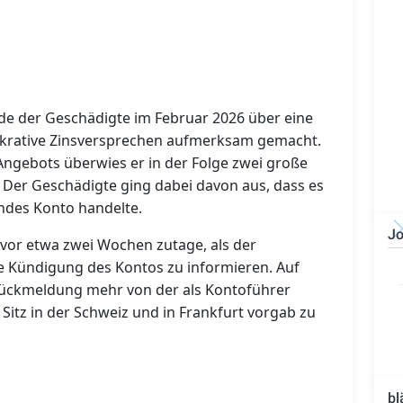
de der Geschädigte im Februar 2026 über eine
lukrative Zinsversprechen aufmerksam gemacht.
 Angebots überwies er in der Folge zwei große
n. Der Geschädigte ging dabei davon aus, dass es
ndes Konto handelte.
Jo
 vor etwa zwei Wochen zutage, als der
Bauzeichner/Bautechniker
ie Kündigung des Kontos zu informieren. Auf
(m/w/d)
i Rückmeldung mehr von der als Kontoführer
 Sitz in der Schweiz und in Frankfurt vorgab zu
bl