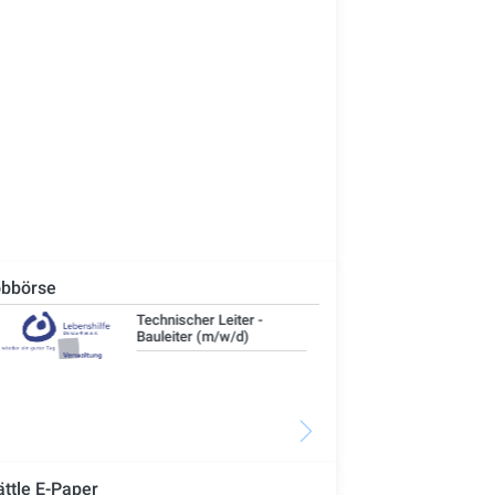
bbörse
Technischer Leiter -
IT-
Bauleiter (m/w/d)
ättle E-Paper