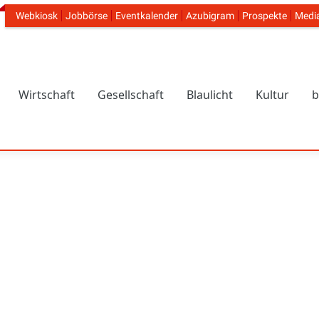
Webkiosk
Jobbörse
Eventkalender
Azubigram
Prospekte
Medi
Header Navigation
Wirtschaft
Gesellschaft
Blaulicht
Kultur
b