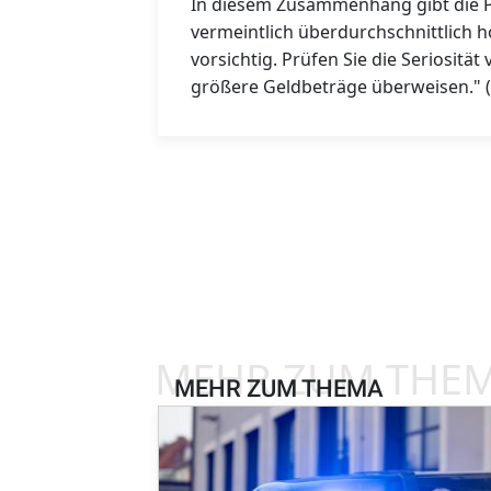
In diesem Zusammenhang gibt die Pol
vermeintlich überdurchschnittlich 
vorsichtig. Prüfen Sie die Seriosität
größere Geldbeträge überweisen." (
MEHR ZUM THE
MEHR ZUM THEMA