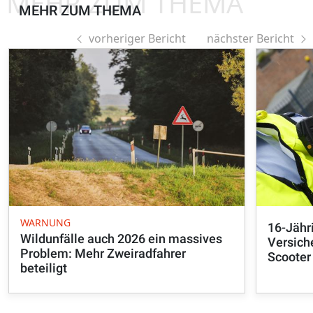
MEHR ZUM THEMA
MEHR ZUM THEMA
vorheriger Bericht
nächster Bericht
WARNUNG
16-Jähr
Wildunfälle auch 2026 ein massives
Versich
Problem: Mehr Zweiradfahrer
Scooter
beteiligt