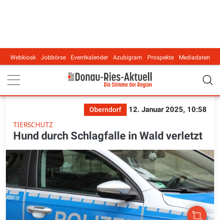
Webkiosk
Jobbörse
Eventkalender
Azubigram
Prospekte
Mediadaten
Main navigation
12. Januar 2025, 10:58
Oberndorf
TIERSCHUTZ
Hund durch Schlagfalle in Wald verletzt