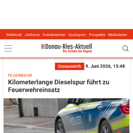
Webkiosk
Jobbörse
Eventkalender
Azubigram
Prospekte
Mediadaten
Main navigation
9. Juni 2026, 15:48
Donauwörth
FEUERWEHR
Kilometerlange Dieselspur führt zu
Feuerwehreinsatz