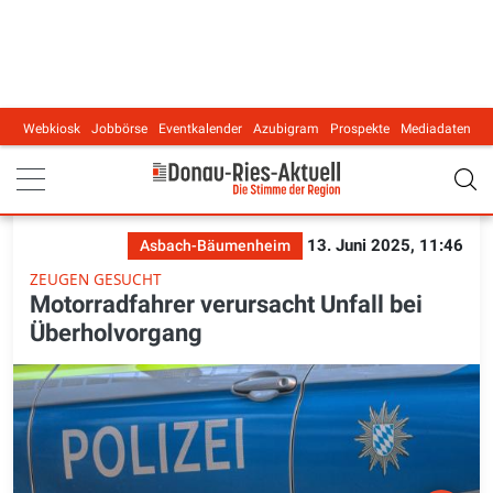
Webkiosk
Jobbörse
Eventkalender
Azubigram
Prospekte
Mediadaten
Main navigation
13. Juni 2025, 11:46
Asbach-Bäumenheim
ZEUGEN GESUCHT
Motorradfahrer verursacht Unfall bei
Überholvorgang