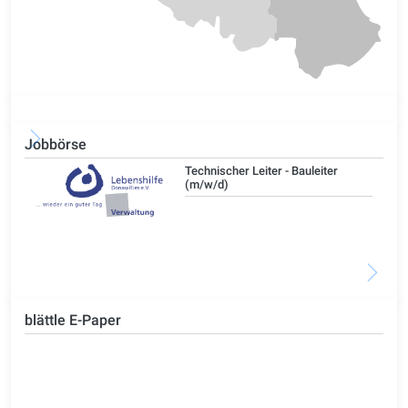
Jobbörse
/d)
Technischer Leiter - Bauleiter
(m/w/d)
blättle E-Paper