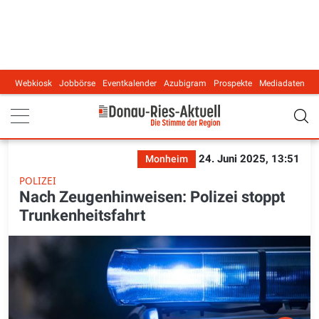
Webkiosk
Jobbörse
Eventkalender
Azubigram
Prospekte
Mediadaten
Main navigation
24. Juni 2025, 13:51
Monheim
POLIZEI
Nach Zeugenhinweisen: Polizei stoppt
Trunkenheitsfahrt