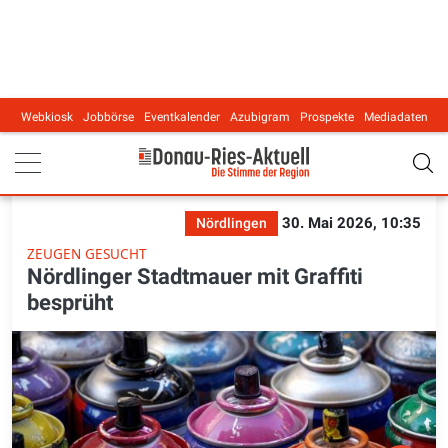
Webkiosk
Jobbörse
Eventkalender
Azubigram
Prospekte
Mediadaten
Main navigation
30. Mai 2026, 10:35
Nördlingen
ZEUGEN GESUCHT
Nördlinger Stadtmauer mit Graffiti
besprüht