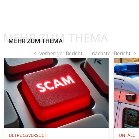
MEHR ZUM THEMA
MEHR ZUM THEMA
vorheriger Bericht
nächster Bericht
BETRUGSVERSUCH
UNFALL