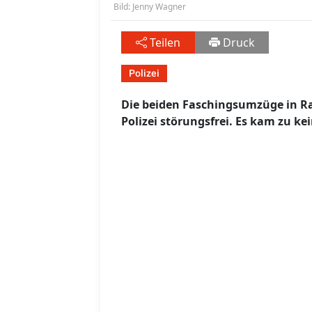
Bild: Jenny Wagner
Teilen
Druck
Polizei
Die beiden Faschingsumzüge in Ra
Polizei störungsfrei. Es kam zu kei