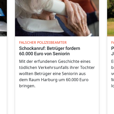
FALSCHER POLIZEIBEAMTER
F
Schockanruf: Betrüger fordern
P
60.000 Euro von Seniorin
J
Mit der erfundenen Geschichte eines
E
tödlichen Verkehrsunfalls ihrer Tochter
b
wollten Betrüger eine Seniorin aus
v
dem Raum Harburg um 60.000 Euro
M
bringen.
l