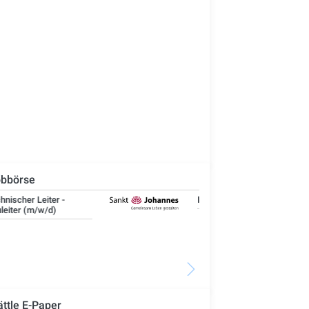
bbörse
IT-Administrator (m/w/d)
Ste
Woh
Se
ättle E-Paper