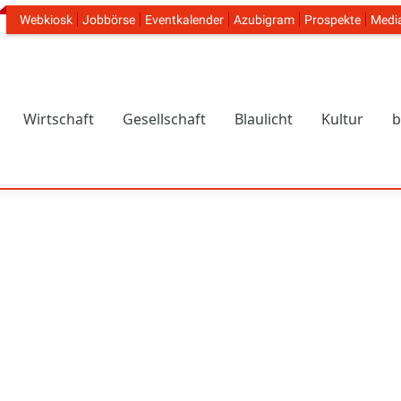
Webkiosk
Jobbörse
Eventkalender
Azubigram
Prospekte
Medi
Header Navigation
Wirtschaft
Gesellschaft
Blaulicht
Kultur
b