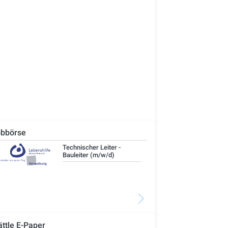
bbörse
Technischer Leiter -
IT-
Bauleiter (m/w/d)
ättle E-Paper