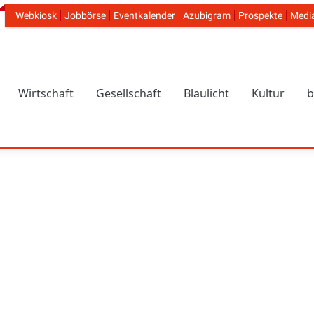
Webkiosk
Jobbörse
Eventkalender
Azubigram
Prospekte
Medi
Header Navigation
Wirtschaft
Gesellschaft
Blaulicht
Kultur
b