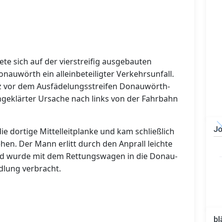
ete sich auf der vierstreifig ausgebauten
nauwörth ein alleinbeteiligter Verkehrsunfall.
rz vor dem Ausfädelungsstreifen Donauwörth-
geklärter Ursache nach links von der Fahrbahn
Jo
ie dortige Mittelleitplanke und kam schließlich
hen. Der Mann erlitt durch den Anprall leichte
Bauzeichner/Bautechniker
(m/w/d)
nd wurde mit dem Rettungswagen in die Donau-
ndlung verbracht.
bl