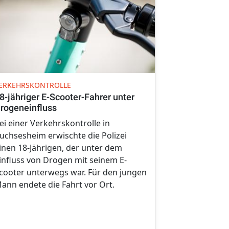
UNFALL
ERKEHRSKONTROLLE
Gesundheitli
8-jähriger E-Scooter-Fahrer unter
Autofahrerin
rogeneinfluss
Schutzplan
ei einer Verkehrskontrolle in
Kurz vor Möt
uchsesheim erwischte die Polizei
jährigen Aut
inen 18-Jährigen, der unter dem
Freitagnachm
influss von Drogen mit seinem E-
vor Augen. Si
cooter unterwegs war. Für den jungen
ihren Pkw un
ann endete die Fahrt vor Ort.
Schutzplank