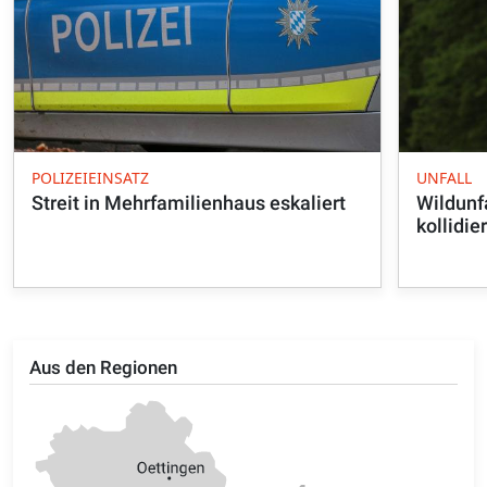
POLIZEIEINSATZ
UNFALL
Streit in Mehrfamilienhaus eskaliert
Wildunfa
kollidie
Aus den Regionen