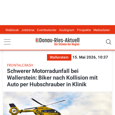
Webkiosk
Jobbörse
Eventkalender
Azubigram
Prospekte
Mediadaten
Main navigation
15. Mai 2026, 10:37
Wallerstein
FRONTALCRASH
Schwerer Motorradunfall bei
Wallerstein: Biker nach Kollision mit
Auto per Hubschrauber in Klinik