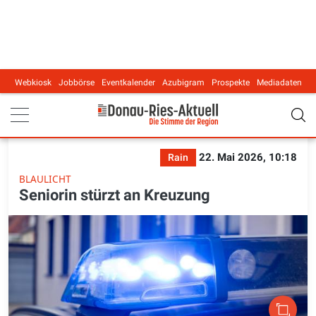
Webkiosk
Jobbörse
Eventkalender
Azubigram
Prospekte
Mediadaten
Main navigation
22. Mai 2026, 10:18
Rain
BLAULICHT
Seniorin stürzt an Kreuzung