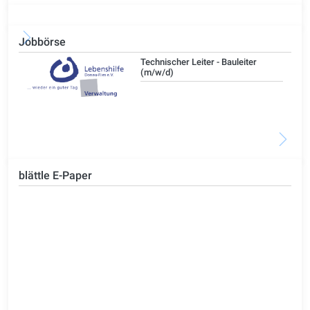
Jobbörse
/d)
Technischer Leiter - Bauleiter
(m/w/d)
blättle E-Paper