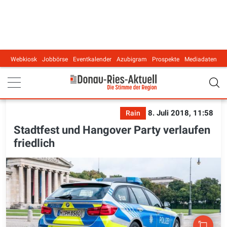
Webkiosk
Jobbörse
Eventkalender
Azubigram
Prospekte
Mediadaten
Main navigation
8. Juli 2018, 11:58
Rain
Stadtfest und Hangover Party verlaufen
friedlich