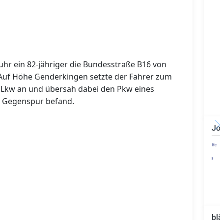
uhr ein 82‑jähriger die Bundesstraße B16 von
 Auf Höhe Genderkingen setzte der Fahrer zum
 Lkw an und übersah dabei den Pkw eines
der Gegenspur befand.
Jo
Technischer Leiter -
Bauleiter (m/w/d)
bl