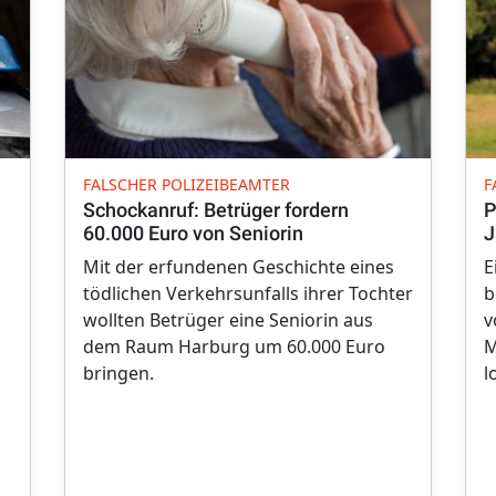
FALSCHER POLIZEIBEAMTER
F
Schockanruf: Betrüger fordern
P
60.000 Euro von Seniorin
J
Mit der erfundenen Geschichte eines
E
tödlichen Verkehrsunfalls ihrer Tochter
b
wollten Betrüger eine Seniorin aus
v
dem Raum Harburg um 60.000 Euro
M
bringen.
l