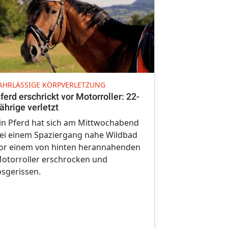
VERKEHRSKO
AHRLÄSSIGE KÖRPVERLETZUNG
40-Tonner m
ferd erschrickt vor Motorroller: 22-
der B25 unt
ährige verletzt
Ein deutlich 
in Pferd hat sich am Mittwochabend
Anhängergesp
ei einem Spaziergang nahe Wildbad
Nacht auf Do
or einem von hinten herannahenden
Harburg ges
otorroller erschrocken und
osgerissen.