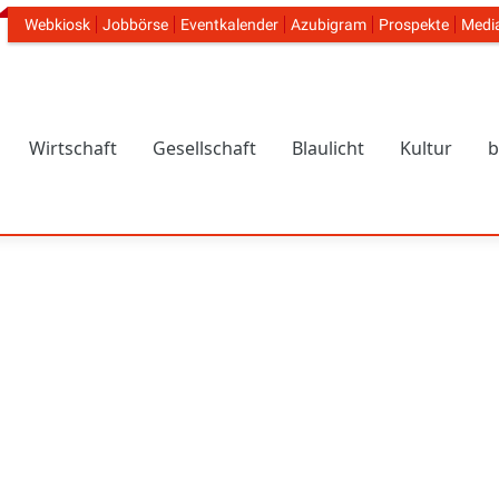
Webkiosk
Jobbörse
Eventkalender
Azubigram
Prospekte
Medi
Header Navigation
Wirtschaft
Gesellschaft
Blaulicht
Kultur
b