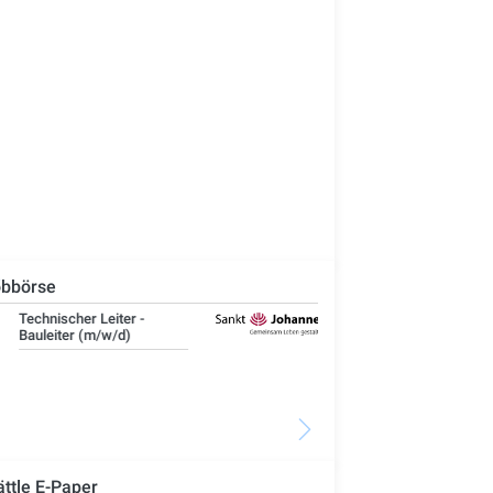
bbörse
IT-Administrator (m/w/d)
Ste
Woh
Se
ättle E-Paper