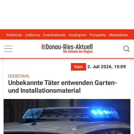
Webkiosk
Jobbörse
Eventkalender
Azubigram
Prospekte
Mediadaten
Main navigation
2. Juli 2026, 10:09
Rain
DIEBSTAHL
Unbekannte Täter entwenden Garten-
und Installationsmaterial