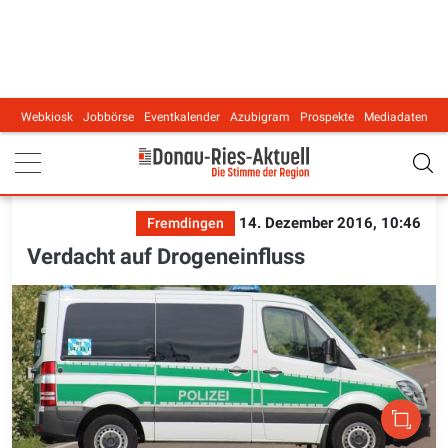
Webkiosk
Jobbörse
Eventkalender
Azubigram
Prospekte
Mediadaten
Main navigation
14. Dezember 2016, 10:46
Fremdingen
Verdacht auf Drogeneinfluss