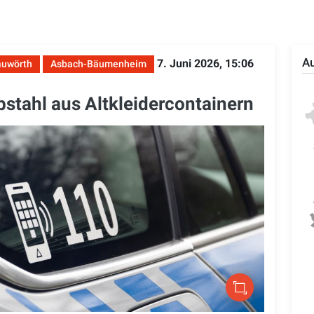
Au
7. Juni 2026, 15:06
uwörth
Asbach-Bäumenheim
stahl aus Altkleidercontainern