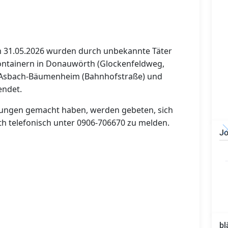
m 31.05.2026 wurden durch unbekannte Täter
containern in Donauwörth (Glockenfeldweg,
, Asbach-Bäumenheim (Bahnhofstraße) und
endet.
ungen gemacht haben, werden gebeten, sich
th telefonisch unter 0906-706670 zu melden.
Jo
Bauzeichner/Bautechniker
(m/w/d)
bl