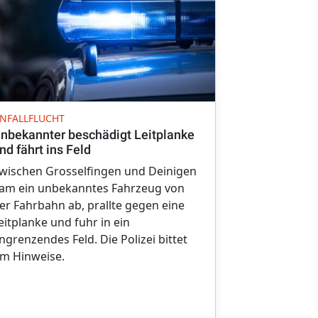
VERKEHRSUNF
NFALLFLUCHT
Unfallverur
nbekannter beschädigt Leitplanke
Streifkollis
nd fährt ins Feld
Nach einem U
wischen Grosselfingen und Deinigen
flüchtete de
am ein unbekanntes Fahrzeug von
landwirtscha
er Fahrbahn ab, prallte gegen eine
Unfallstelle.
eitplanke und fuhr in ein
Zeugenhinwe
ngrenzendes Feld. Die Polizei bittet
m Hinweise.