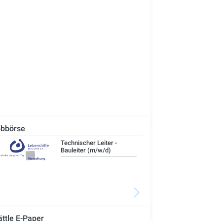
bbörse
Technischer Leiter -
IT-
Bauleiter (m/w/d)
ättle E-Paper