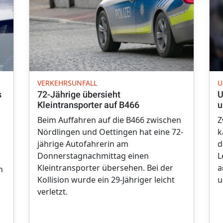
VERKEHRSUNFALL
U
s
72-Jährige übersieht
U
Kleintransporter auf B466
u
Beim Auffahren auf die B466 zwischen
Z
n
Nördlingen und Oettingen hat eine 72-
k
jährige Autofahrerin am
d
Donnerstagnachmittag einen
L
Kleintransporter übersehen. Bei der
a
n
Kollision wurde ein 29-Jähriger leicht
u
verletzt.