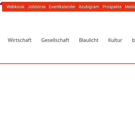
Webkiosk
Jobbörse
Eventkalender
Azubigram
Prospekte
Medi
Header Navigation
Wirtschaft
Gesellschaft
Blaulicht
Kultur
b