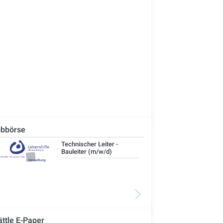
bbörse
Technischer Leiter -
IT-
Bauleiter (m/w/d)
ättle E-Paper