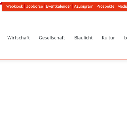
Webkiosk
Jobbörse
Eventkalender
Azubigram
Prospekte
Medi
Header Navigation
Wirtschaft
Gesellschaft
Blaulicht
Kultur
b