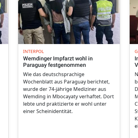
INTERPOL
G
Wemdinger Impfarzt wohl in
I
Paraguay festgenommen
V
Wie das deutschsprachige
N
Wochenblatt aus Paraguay berichtet,
b
wurde der 74-jährige Mediziner aus
D
Wemding in Mbocayaty verhaftet. Dort
M
lebte und praktizierte er wohl unter
C
einer Scheinidentität.
S
K
e