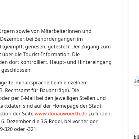
rgern sowie von Mitarbeiterinnen und
6. Dezember, bei Behördengängen im
 (geimpft, genesen, getestet). Der Zugang zum
 über die Tourist-Information. Die
n dort kontrolliert. Haupt- und Hintereingang
 geschlossen.
Jo
ige Terminabsprache beim einzelnen
B. Rechtsamt für Bauanträge). Die
Bauzeichner/Bautechniker
(m/w/d)
der per E-Mail bei den jeweiligen Stellen und
taktdaten sind auf der Homepage der Stadt
tion der Seite
www.donauwoerth.de
zu finden.
b 6. Dezember die 3G-Regel, bei vorheriger
9-320 oder -321.
bl