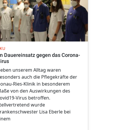
COVID 19
KU
Kommende I
m Dauereinsatz gegen das Corona-
Wemding un
irus
In den komm
eben unserem Alltag waren
der Stadt W
esonders auch die Pflegekräfte der
Gemeinde M
onau-Ries-Klinik in besonderem
Impfaktionen
aße von den Auswirkungen des
Auffrischimp
ovid19-Virus betroffen.
tellvertretend wurde
rankenschwester Lisa Eberle bei
inem