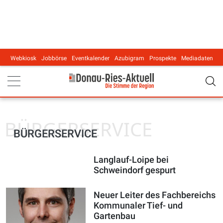
Webkiosk
Jobbörse
Eventkalender
Azubigram
Prospekte
Mediadaten
Main navigation
BÜRGERSERVICE
BÜRGERSERVICE
Langlauf-Loipe bei
Schweindorf gespurt
Neuer Leiter des Fachbereichs
Kommunaler Tief- und
Gartenbau