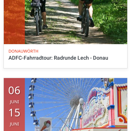
DONAUWÖRTH
ADFC-Fahrradtour: Radrunde Lech - Donau
06
JUNI
15
JUNI