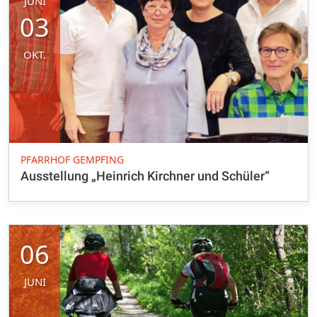
JUNI
03
OKT.
PFARRHOF GEMPFING
Ausstellung „Heinrich Kirchner und Schüler“
06
JUNI