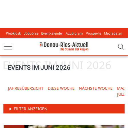
Webkiosk
Jobbörse
Eventkalender
Azubigram
Prospekte
Mediadaten
Main navigation
EVENTS IM JUNI 2026
EVENTS IM JUNI 2026
JAHRESÜBERSICHT
DIESE WOCHE
NÄCHSTE WOCHE
MAI
JULI
FILTER ANZEIGEN