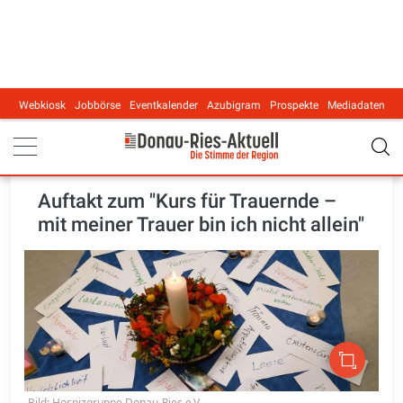
Webkiosk
Jobbörse
Eventkalender
Azubigram
Prospekte
Mediadaten
Main navigation
Auftakt zum "Kurs für Trauernde –
mit meiner Trauer bin ich nicht allein"
Bild: Hospizgruppe Donau-Ries e.V.