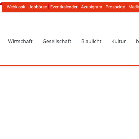
Webkiosk
Jobbörse
Eventkalender
Azubigram
Prospekte
Medi
Header Navigation
Wirtschaft
Gesellschaft
Blaulicht
Kultur
b