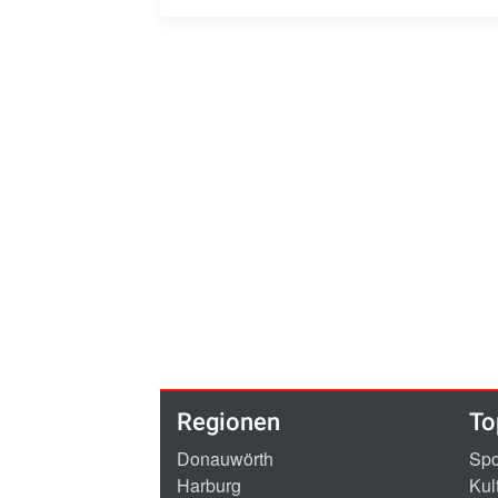
Regionen
To
Donauwörth
Spo
Harburg
Kul