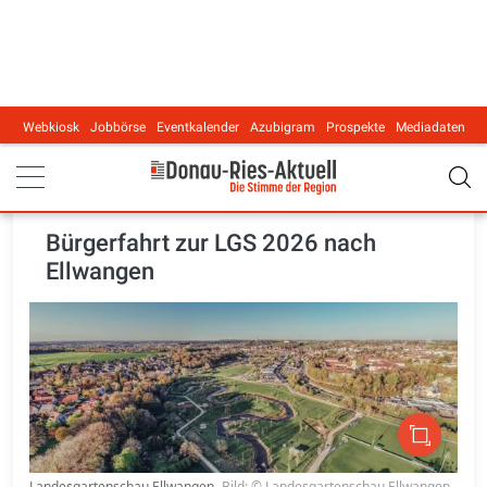
Webkiosk
Jobbörse
Eventkalender
Azubigram
Prospekte
Mediadaten
Main navigation
Bürgerfahrt zur LGS 2026 nach
Ellwangen
Landesgartenschau Ellwangen
Bild: © Landesgartenschau Ellwangen