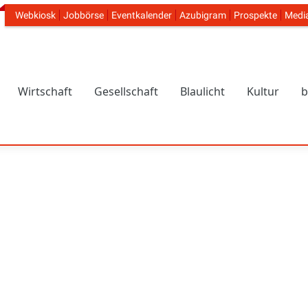
Webkiosk
Jobbörse
Eventkalender
Azubigram
Prospekte
Medi
Header Navigation
Wirtschaft
Gesellschaft
Blaulicht
Kultur
b