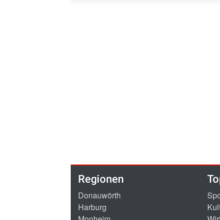
Regionen
To
Donauwörth
Spo
Harburg
Kul
Monheim
Wir