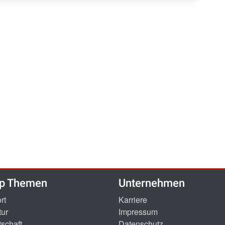
p Themen
Unternehmen
rt
Karriere
tur
Impressum
tschaft
Datenschutz