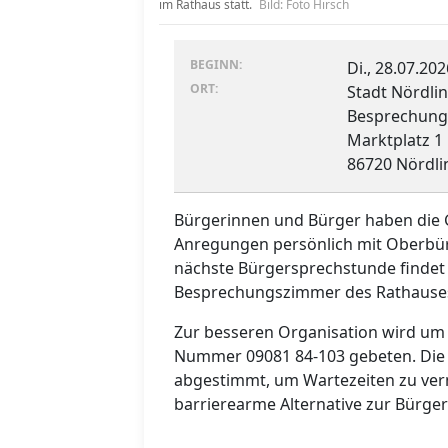
im Rathaus statt.
Bild: Foto Hirsch
BEGINN:
Di., 28.07.202
ORT:
Stadt Nördli
Besprechung
Marktplatz 1
86720 Nördl
Bürgerinnen und Bürger haben die G
Anregungen persönlich mit Oberbür
nächste Bürgersprechstunde findet a
Besprechungszimmer des Rathauses (
Zur besseren Organisation wird um
Nummer 09081 84-103 gebeten. Die 
abgestimmt, um Wartezeiten zu ver
barrierearme Alternative zur Bürge