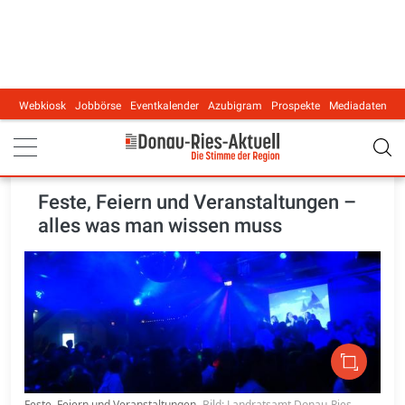
Webkiosk
Jobbörse
Eventkalender
Azubigram
Prospekte
Mediadaten
Main navigation
Feste, Feiern und Veranstaltungen –
alles was man wissen muss
Feste, Feiern und Veranstaltungen
Bild: Landratsamt Donau-Ries