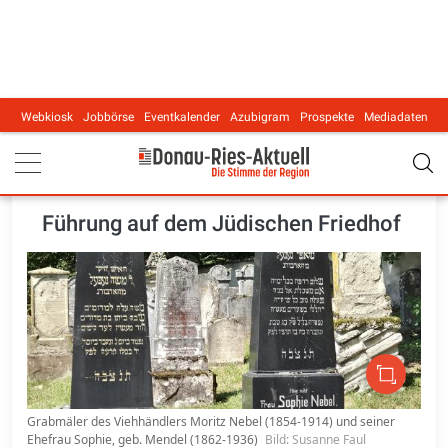
Webkiosk
Jobbörse
Eventkalender
Azubigram
Prospekte
Mediadaten
Main navigation
Führung auf dem Jüdischen Friedhof
Grabmäler des Viehhändlers Moritz Nebel (1854-1914) und seiner
Ehefrau Sophie, geb. Mendel (1862-1936)
Bild: Susanne Faul