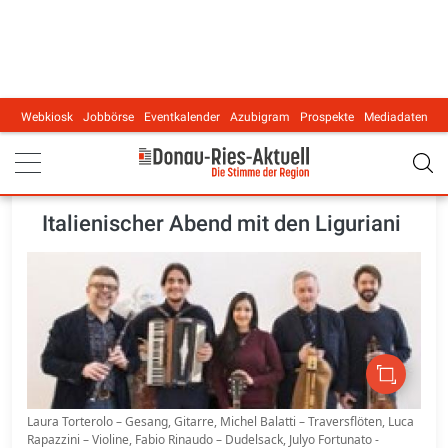
Webkiosk
Jobbörse
Eventkalender
Azubigram
Prospekte
Mediadaten
Main navigation
Italienischer Abend mit den Liguriani
Laura Torterolo – Gesang, Gitarre, Michel Balatti – Traversflöten, Luca
Rapazzini – Violine, Fabio Rinaudo – Dudelsack, Julyo Fortunato -