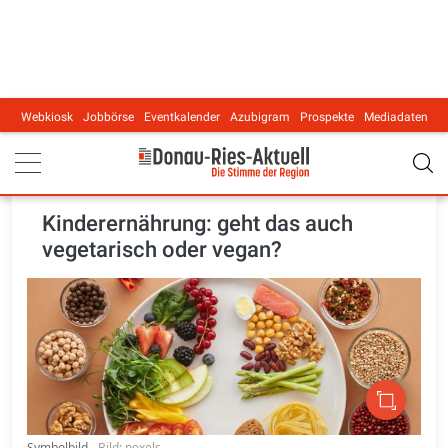
Webkiosk
Jobbörse
Eventkalender
Azubigram
Prospekte
Mediadaten
Main navigation
Kinderernährung: geht das auch
vegetarisch oder vegan?
Symbolbild.
Bild: pexels