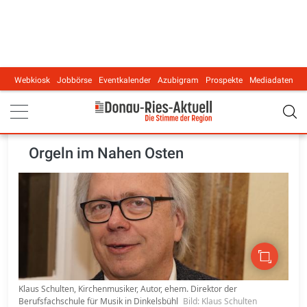
Webkiosk
Jobbörse
Eventkalender
Azubigram
Prospekte
Mediadaten
Main navigation
Orgeln im Nahen Osten
Klaus Schulten, Kirchenmusiker, Autor, ehem. Direktor der
Berufsfachschule für Musik in Dinkelsbühl
Bild: Klaus Schulten