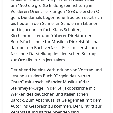
um 1900 die größ­te Bil­dungs­ein­rich­tung im
Vor­de­ren Ori­ent - er­klan­gen 1898 die ers­ten Or­
geln. Die da­mals be­gon­ne­ne Tra­di­ti­on setzt sich
bis heu­te in den Schnel­­ler-Schu­­len im Li­ba­non
und in Jor­da­ni­en fort. Klaus Schulten,
Kirchenmusiker und früherer Direktor der
Berufsfachschule für Musik in Dinkelsbühl, hat
darüber ein Buch verfasst. Es ist die ers­te um­
fas­sen­de Dar­stel­lung des deut­schen Bei­trags
zur Or­gel­kul­tur in Je­ru­sa­lem.
Der Abend ist eine Verbindung von Vortrag und
Lesung aus dem Buch "Orgeln des Nahen
Osten" mit anschließender Musik auf der
Steinmeyer-Orgel in der St. Jakobskirche mit
Werken des deutschen und italienischen
Barock. Zum Abschluss ist Gelegenheit mit dem
Autor ins Gespräch zu kommen. Der Eintritt zur
Veranstaltung ist frei, Spenden sind