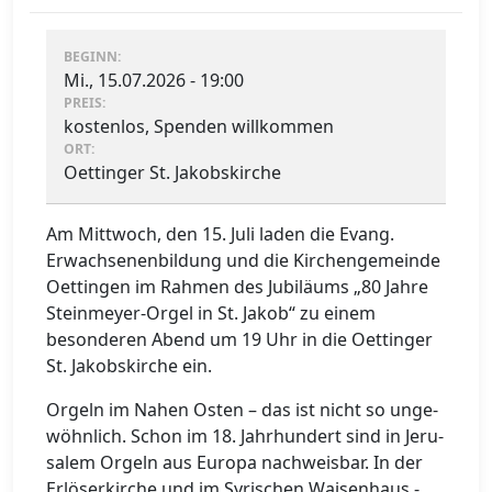
BEGINN:
Mi., 15.07.2026 - 19:00
PREIS:
kostenlos, Spenden willkommen
ORT:
Oettinger St. Jakobskirche
Am Mittwoch, den 15. Juli laden die Evang.
Erwachsenenbildung und die Kirchengemeinde
Oettingen im Rahmen des Jubiläums „80 Jahre
Steinmeyer-Orgel in St. Jakob“ zu einem
besonderen Abend um 19 Uhr in die Oettinger
St. Jakobskirche ein.
Or­geln im Na­hen Os­ten – das ist nicht so un­ge­
wöhn­lich. Schon im 18. Jahr­hun­dert sind in Je­ru­
sa­lem Or­geln aus Eu­ro­pa nach­weis­bar. In der
Er­lö­ser­kir­che und im Sy­ri­schen Wai­sen­haus -