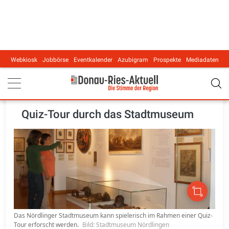
Webkiosk
Jobbörse
Eventkalender
Azubigram
Prospekte
Mediadaten
Main navigation
Quiz-Tour durch das Stadtmuseum
Das Nördlinger Stadtmuseum kann spielerisch im Rahmen einer Quiz-
Tour erforscht werden.
Bild: Stadtmuseum Nördlingen