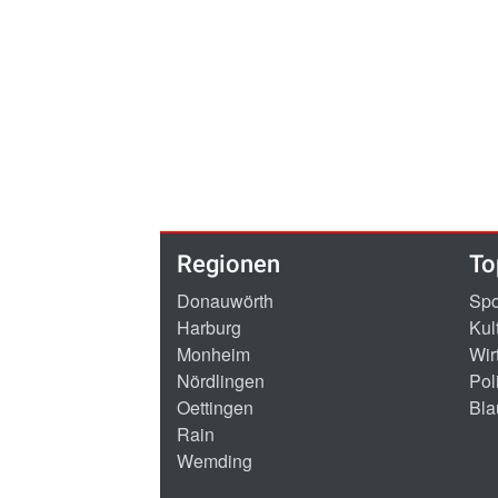
Regionen
To
Donauwörth
Spo
Harburg
Kul
Monheim
Wir
Nördlingen
Poli
Oettingen
Bla
Rain
Wemding