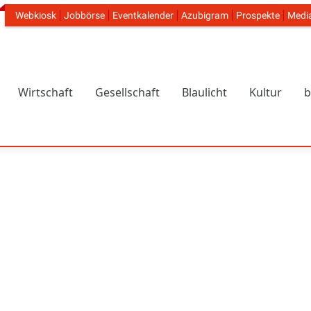
Webkiosk
Jobbörse
Eventkalender
Azubigram
Prospekte
Medi
Header Navigation
Wirtschaft
Gesellschaft
Blaulicht
Kultur
b