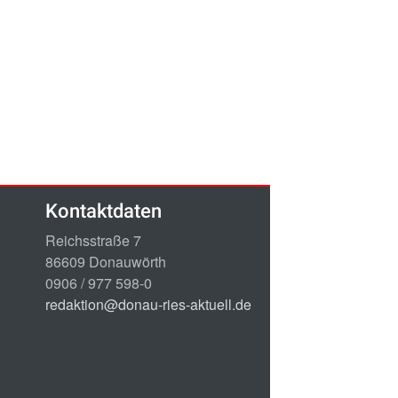
Kontaktdaten
Reichsstraße 7
86609 Donauwörth
0906 / 977 598-0
redaktion@donau-ries-aktuell.de