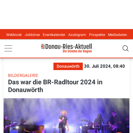
Webkiosk
Jobbörse
Eventkalender
Azubigram
Prospekte
Mediadaten
Main navigation
30. Juli 2024, 08:40
Donauwörth
BILDERGALERIE
Das war die BR-Radltour 2024 in
Donauwörth