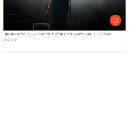
Die BR-Radltour 2024 machte auch in Donauwörth Halt.
Bild: Elmar
Di
Bschorer
B