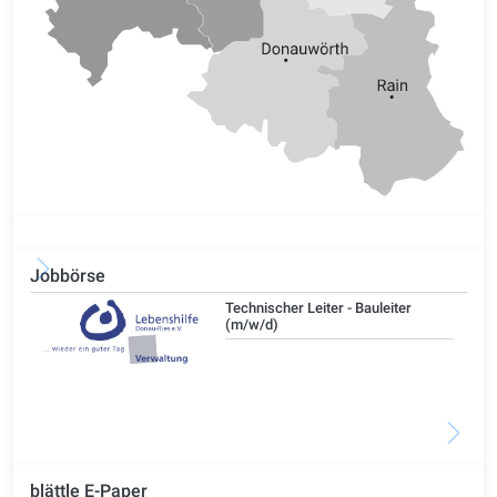
Jobbörse
/d)
Technischer Leiter - Bauleiter
(m/w/d)
blättle E-Paper