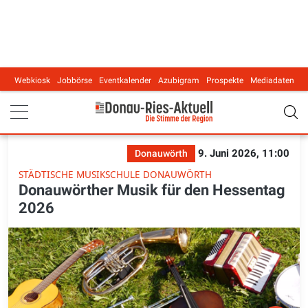
Webkiosk
Jobbörse
Eventkalender
Azubigram
Prospekte
Mediadaten
Main navigation
9. Juni 2026, 11:00
Donauwörth
STÄDTISCHE MUSIKSCHULE DONAUWÖRTH
Donauwörther Musik für den Hessentag
2026