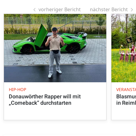
vorheriger Bericht
nächster Bericht
HIP-HOP
VERANST
Donauwörther Rapper will mit
Blasmusi
„Comeback“ durchstarten
in Reim