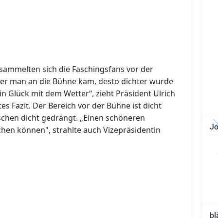
 sammelten sich die Faschingsfans vor der
er man an die Bühne kam, desto dichter wurde
n Glück mit dem Wetter“, zieht Präsident Ulrich
s Fazit. Der Bereich vor der Bühne ist dicht
nschen dicht gedrängt. „Einen schöneren
Jo
chen können", strahlte auch Vizepräsidentin
Bauzeichner/Bautechniker
(m/w/d)
bl