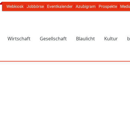
Webkiosk
Jobbörse
Eventkalender
Azubigram
Prospekte
Medi
Header Navigation
Wirtschaft
Gesellschaft
Blaulicht
Kultur
b