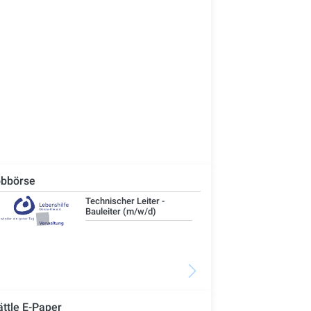
bbörse
Technischer Leiter -
IT-
Bauleiter (m/w/d)
ättle E-Paper