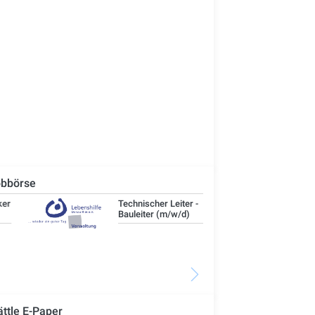
bbörse
Technischer Leiter -
IT-
Bauleiter (m/w/d)
ättle E-Paper