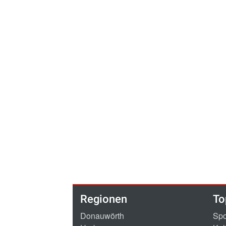
Regionen
To
Donauwörth
Spo