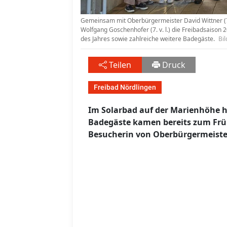
Gemeinsam mit Oberbürgermeister David Wittner (7. v
Wolfgang Goschenhofer (7. v. l.) die Freibadsaison 2
des Jahres sowie zahlreiche weitere Badegäste.
Bil
Teilen
Druck
Freibad Nördlingen
Im Solarbad auf der Marienhöhe h
Badegäste kamen bereits zum Früh
Besucherin von Oberbürgermeister