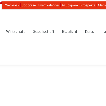
Webkiosk
Jobbörse
Eventkalender
Azubigram
Prospekte
Medi
Header Navigation
Wirtschaft
Gesellschaft
Blaulicht
Kultur
b