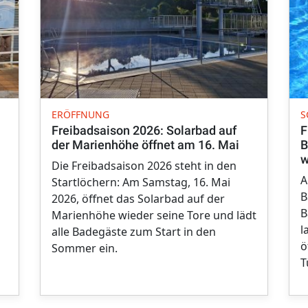
ERÖFFNUNG
S
Freibadsaison 2026: Solarbad auf
F
der Marienhöhe öffnet am 16. Mai
B
w
Die Freibadsaison 2026 steht in den
A
Startlöchern: Am Samstag, 16. Mai
B
2026, öffnet das Solarbad auf der
B
Marienhöhe wieder seine Tore und lädt
l
alle Badegäste zum Start in den
ö
Sommer ein.
T