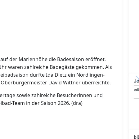
auf der Marienhöhe die Badesaison eröffnet.
hr waren zahlreiche Badegäste gekommen. Als
reibadsaison durfte Ida Dietz ein Nördlingen-
Jo
Oberbürgermeister David Wittner überreichte.
Bauzeichner/Bautechniker
rtage sowie zahlreiche Besucherinnen und
(m/w/d)
ibad-Team in der Saison 2026. (dra)
bl