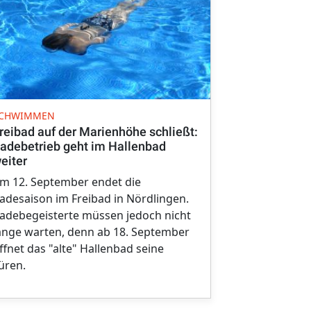
FREIBAD AUF
CHWIMMEN
Nördlinger 
reibad auf der Marienhöhe schließt:
Besucherin 
adebetrieb geht im Hallenbad
eiter
Ein erfreulic
m 12. September endet die
laufenden Ba
adesaison im Freibad in Nördlingen.
Dienstag, den
adebegeisterte müssen jedoch nicht
Nördlinger F
ange warten, denn ab 18. September
Besucherin 
ffnet das "alte" Hallenbad seine
deutlich frü
üren.
Jahr.