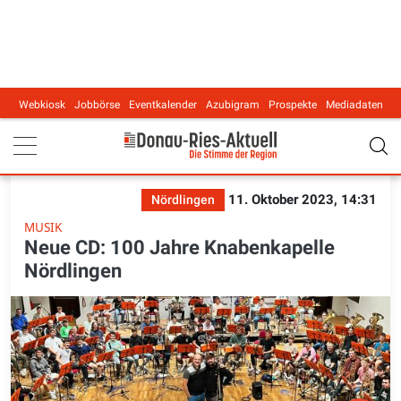
Webkiosk
Jobbörse
Eventkalender
Azubigram
Prospekte
Mediadaten
Main navigation
11. Oktober 2023, 14:31
Nördlingen
MUSIK
Neue CD: 100 Jahre Knabenkapelle
Nördlingen