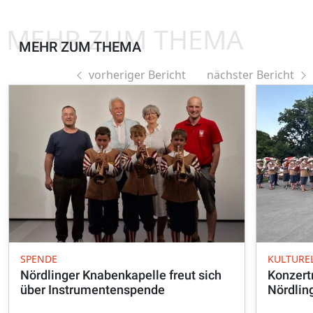
MEHR ZUM THEMA
MEHR ZUM THEMA
vorheriger Bericht
nächster Bericht
SPENDE
KULTURE
Nördlinger Knabenkapelle freut sich
Konzert
über Instrumentenspende
Nördlin