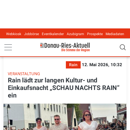
Webkiosk
Jobbörse
Eventkalender
Azubigram
Prospekte
Mediadaten
Main navigation
12. Mai 2026, 10:32
Rain
VERANSTALTUNG
Rain lädt zur langen Kultur- und
Einkaufsnacht „SCHAU NACHTS RAIN“
ein