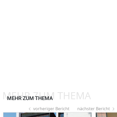
MEHR ZUM THEMA
MEHR ZUM THEMA
vorheriger Bericht
nächster Bericht