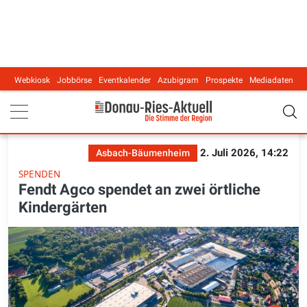
Webkiosk
Jobbörse
Eventkalender
Azubigram
Prospekte
Mediadaten
Main navigation
2. Juli 2026, 14:22
Asbach-Bäumenheim
SPENDEN
Fendt Agco spendet an zwei örtliche
Kindergärten