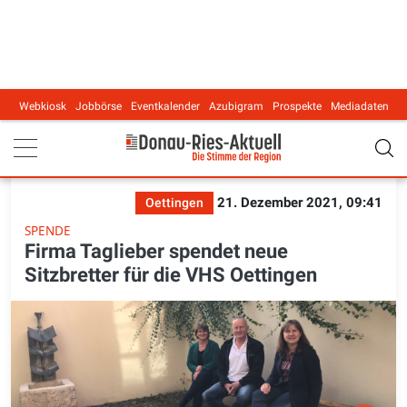
Webkiosk
Jobbörse
Eventkalender
Azubigram
Prospekte
Mediadaten
Main navigation
21. Dezember 2021, 09:41
Oettingen
SPENDE
Firma Taglieber spendet neue
Sitzbretter für die VHS Oettingen