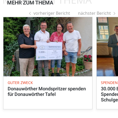
MEHR ZUM THEMA
vorheriger Bericht
nächster Bericht
GUTER ZWECK
SPENDEN
Donauwörther Mondspritzer spenden
30.000 E
für Donauwörther Tafel
Spenden
Schulge