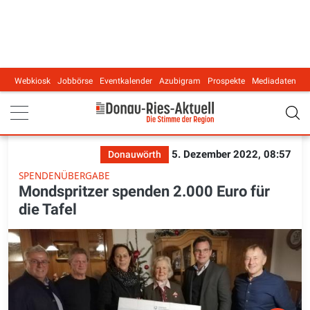
Webkiosk
Jobbörse
Eventkalender
Azubigram
Prospekte
Mediadaten
Main navigation
5. Dezember 2022, 08:57
Donauwörth
SPENDENÜBERGABE
Mondspritzer spenden 2.000 Euro für
die Tafel