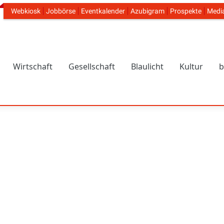
Webkiosk
Jobbörse
Eventkalender
Azubigram
Prospekte
Medi
Header Navigation
Wirtschaft
Gesellschaft
Blaulicht
Kultur
b