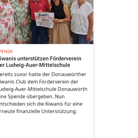
VR-BANK RIES
PENDE
Spende stär
iwanis unterstützen Förderverein
Liselotte-N
er Ludwig-Auer-Mittelschule
erhält 3.000
ereits zuvor hatte der Donauwörther
Um die Moder
iwanis Club dem Förderverein der
der Liselott
udwig-Auer-Mittelschule Donauwörth
unterstützen
ine Spende übergeben. Nun
Ries 3000 Eu
ntschieden sich die Kiwanis für eine
rneute finanzielle Unterstützung.