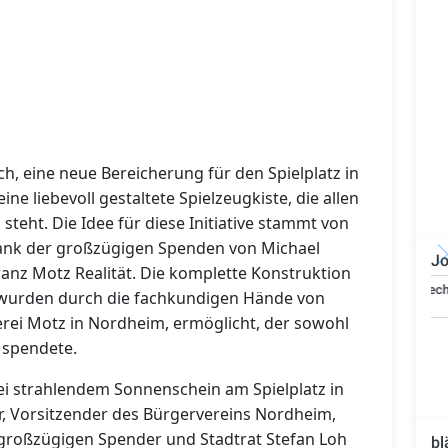
h, eine neue Bereicherung für den Spielplatz in
e liebevoll gestaltete Spielzeugkiste, die allen
steht. Die Idee für diese Initiative stammt von
nk der großzügigen Spenden von Michael
Jo
ranz Motz Realität. Die komplette Konstruktion
Bauzeichner/Bautechniker
 wurden durch die fachkundigen Hände von
(m/w/d)
rei Motz in Nordheim, ermöglicht, der sowohl
l spendete.
bei strahlendem Sonnenschein am Spielplatz in
, Vorsitzender des Bürgervereins Nordheim,
 großzügigen Spender und Stadtrat Stefan Loh
bl