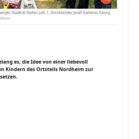
rger, Stadtrat Stefan Loh, 1. Vorsitzender Josef Gatterer, Georg
atterer
ang es, die Idee von einer liebevoll
len Kindern des Ortsteils Nordheim zur
setzen.