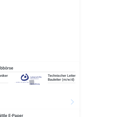
bbörse
Technischer Leiter -
IT-
Bauleiter (m/w/d)
ättle E-Paper