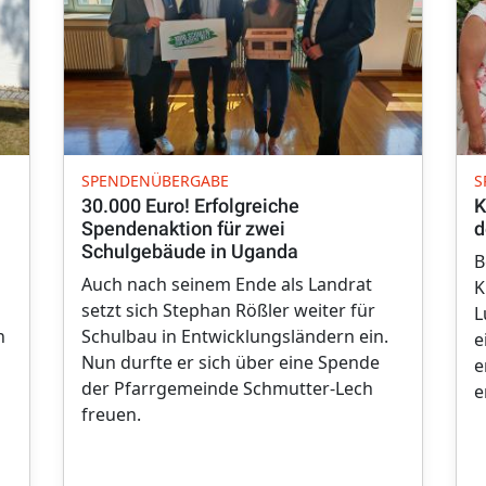
SPENDENÜBERGABE
S
30.000 Euro! Erfolgreiche
K
Spendenaktion für zwei
d
Schulgebäude in Uganda
B
Auch nach seinem Ende als Landrat
K
setzt sich Stephan Rößler weiter für
L
n
Schulbau in Entwicklungsländern ein.
e
Nun durfte er sich über eine Spende
e
der Pfarrgemeinde Schmutter-Lech
e
freuen.