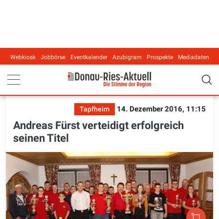
Webkiosk
Jobbörse
Eventkalender
Azubigram
Prospekte
Mediadaten
Main navigation
14. Dezember 2016, 11:15
Tapfheim
Andreas Fürst verteidigt erfolgreich
seinen Titel